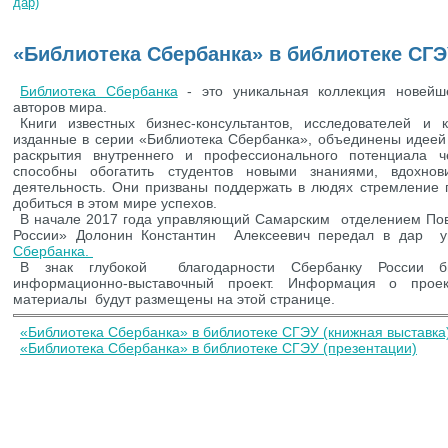
Вы здесь
дар)
«Библиотека Сбербанка» в библиотеке СГЭ
Библиотека Сбербанка
- это уникальная коллекция новейш
авторов мира.
Книги известных бизнес-консультантов, исследователей и 
изданные в серии «Библиотека Сбербанка», объединены идеей 
раскрытия внутреннего и профессионального потенциала ч
способны обогатить студентов новыми знаниями, вдохнов
деятельность. Они призваны поддержать в людях стремление 
добиться в этом мире успехов.
В начале 2017 года управляющий Самарским отделением Пов
России» Долонин Константин Алексеевич передал в дар 
Сбербанка.
В знак глубокой благодарности Сбербанку России би
информационно-выставочный проект. Информация о про
материалы будут размещены на этой странице.
«Библиотека Сбербанка» в библиотеке СГЭУ (книжная выставка
«Библиотека Сбербанка» в библиотеке СГЭУ (презентации)