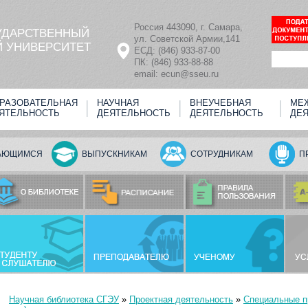
Россия 443090, г. Самара,
УДАРСТВЕННЫЙ
ул. Советской Армии,141
 УНИВЕРСИТЕТ
ЕСД: (846) 933-87-00
ПК: (846) 933-88-88
email: ecun@sseu.ru
РАЗОВАТЕЛЬНАЯ
НАУЧНАЯ
ВНЕУЧЕБНАЯ
МЕ
ЯТЕЛЬНОСТЬ
ДЕЯТЕЛЬНОСТЬ
ДЕЯТЕЛЬНОСТЬ
ДЕ
АЮЩИМСЯ
ВЫПУСКНИКАМ
СОТРУДНИКАМ
П
Научная библиотека СГЭУ
»
Проектная деятельность
»
Специальные пр