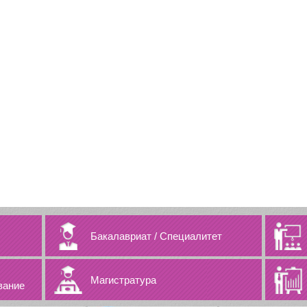
Бакалавриат
/
Специалитет
Магистратура
вание