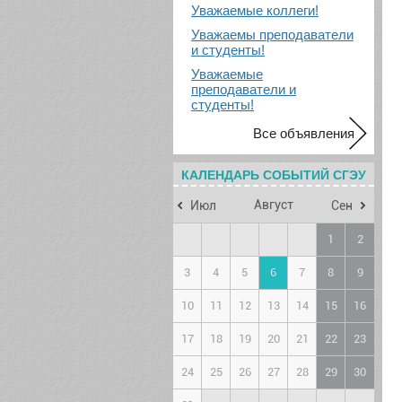
Уважаемые коллеги!
Уважаемы преподаватели
и студенты!
Уважаемые
преподаватели и
студенты!
Все объявления
КАЛЕНДАРЬ СОБЫТИЙ СГЭУ
Август
Июл
Сен
1
2
3
4
5
6
7
8
9
10
11
12
13
14
15
16
17
18
19
20
21
22
23
24
25
26
27
28
29
30