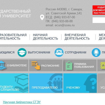
Россия 443090, г. Самара,
УДАРСТВЕННЫЙ
ул. Советской Армии,141
 УНИВЕРСИТЕТ
ЕСД: (846) 933-87-00
ПК: (846) 933-88-88
email: ecun@sseu.ru
РАЗОВАТЕЛЬНАЯ
НАУЧНАЯ
ВНЕУЧЕБНАЯ
МЕ
ЯТЕЛЬНОСТЬ
ДЕЯТЕЛЬНОСТЬ
ДЕЯТЕЛЬНОСТЬ
ДЕ
АЮЩИМСЯ
ВЫПУСКНИКАМ
СОТРУДНИКАМ
П
Научная библиотека СГЭУ