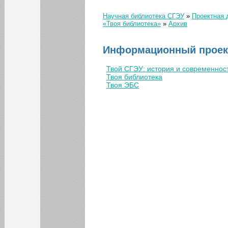
Научная библиотека СГЭУ
»
Проектная 
Вы здесь
«Твоя библиотека»
»
Архив
Информационный проект
Твой СГЭУ: история и современнос
Твоя библиотека
Твоя ЭБС
КАЛЕНДАРЬ СОБЫТИЙ СГЭУ
Август
Июл
Сен
1
2