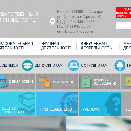
Россия 443090, г. Самара,
УДАРСТВЕННЫЙ
ул. Советской Армии,141
 УНИВЕРСИТЕТ
ЕСД: (846) 933-87-00
ПК: (846) 933-88-88
email: ecun@sseu.ru
РАЗОВАТЕЛЬНАЯ
НАУЧНАЯ
ВНЕУЧЕБНАЯ
МЕ
ЯТЕЛЬНОСТЬ
ДЕЯТЕЛЬНОСТЬ
ДЕЯТЕЛЬНОСТЬ
ДЕ
АЮЩИМСЯ
ВЫПУСКНИКАМ
СОТРУДНИКАМ
П