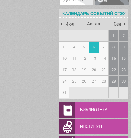
КАЛЕНДАРЬ СОБЫТИЙ СГЭУ
Август
Июл
Сен
1
2
3
4
5
6
7
8
9
10
11
12
13
14
15
16
17
18
19
20
21
22
23
24
25
26
27
28
29
30
31
БИБЛИОТЕКА
ИНСТИТУТЫ