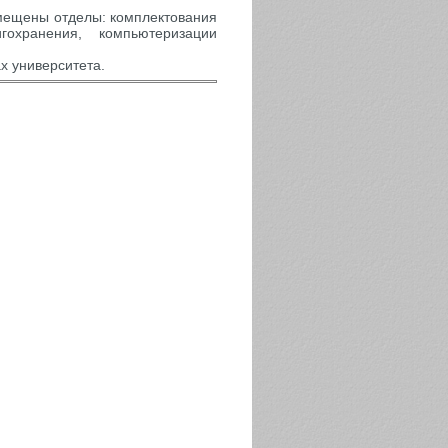
мещены отделы: комплектования
охранения, компьютеризации
х университета.