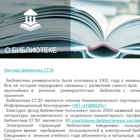
Научная библиотека СГЭУ
Вы здесь
Библиотека университета была основана в 1931 году с книжн
Вся её история неразрывно связанна с развитием самого вуза.
крупнейших в регионе университетских библиотек с печ
хранения.
Библиотека СГЭУ является членом Некоммерческого партнерс
Информационный Консорциум»
(НП «НЭИКОН»)
Ежегодно фонд библиотеки пополняют около 2000 названий на
литературы экономического и социально-гуманитарного про
библиотеки СГЭУ являются 10
электронно-библиотечных систем
Электронной страницей библиотеки ежедневно пользует
Среднее время пребывания пользователей в электронной б
Ежедневно в течение учебного года абонементы и читальные з