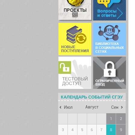
КАЛЕНДАРЬ СОБЫТИЙ СГЭУ
Август
Июл
Сен
1
2
3
4
5
6
7
8
9