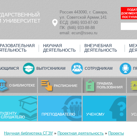
Россия 443090, г. Самара,
УДАРСТВЕННЫЙ
ул. Советской Армии,141
 УНИВЕРСИТЕТ
ЕСД: (846) 933-87-00
ПК: (846) 933-88-88
email: ecun@sseu.ru
РАЗОВАТЕЛЬНАЯ
НАУЧНАЯ
ВНЕУЧЕБНАЯ
МЕ
ЯТЕЛЬНОСТЬ
ДЕЯТЕЛЬНОСТЬ
ДЕЯТЕЛЬНОСТЬ
ДЕ
АЮЩИМСЯ
ВЫПУСКНИКАМ
СОТРУДНИКАМ
П
Научная библиотека СГЭУ
»
Проектная деятельность
»
Проекты