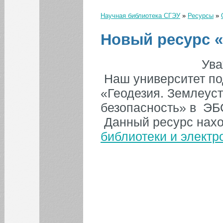
Научная библиотека СГЭУ
»
Ресурсы
»
Вы здесь
Новый ресурс 
Ува
Наш университет по
«Геодезия. Землеус
безопасность» в ЭБ
Данный ресурс нах
библиотеки и элект
КАЛЕНДАРЬ СОБЫТИЙ СГЭУ
Август
Июл
Сен
1
2