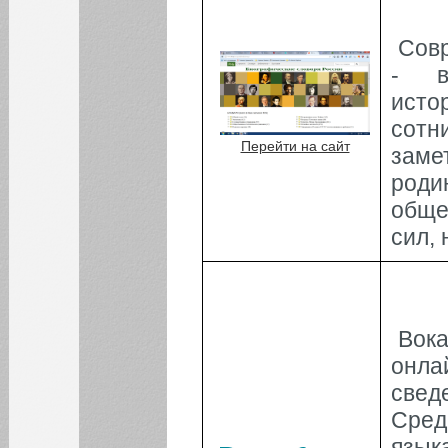
Сов
- в
исто
сотн
Перейти на сайт
зам
КАЛЕНДАРЬ СОБЫТИЙ СГЭУ
род
Август
Июл
Сен
обще
сил, 
1
2
3
4
5
6
7
8
9
10
11
12
13
14
15
16
Вока
17
18
19
20
21
22
23
онл
24
25
26
27
28
29
30
свед
Сред
31
язык