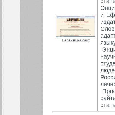
ст
Энци
и Еф
изда
Слов
адап
Перейти на сайт
языку
Энц
нау
студ
люд
Рос
личн
Про
сайт
стать