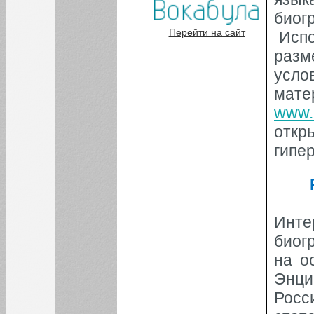
биог
БИБЛИОТЕКА
Перейти на сайт
Исп
разм
ИНСТИТУТЫ
усл
мат
КАФЕДРЫ
www.
отк
ФАКУЛЬТЕТЫ
гипе
ФИЛИАЛ
Инт
биог
на о
Энци
Росс