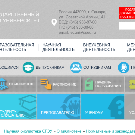
Россия 443090, г. Самара,
УДАРСТВЕННЫЙ
ул. Советской Армии,141
 УНИВЕРСИТЕТ
ЕСД: (846) 933-87-00
ПК: (846) 933-88-88
email: ecun@sseu.ru
РАЗОВАТЕЛЬНАЯ
НАУЧНАЯ
ВНЕУЧЕБНАЯ
МЕ
ЯТЕЛЬНОСТЬ
ДЕЯТЕЛЬНОСТЬ
ДЕЯТЕЛЬНОСТЬ
ДЕ
АЮЩИМСЯ
ВЫПУСКНИКАМ
СОТРУДНИКАМ
П
Научная библиотека СГЭУ
»
О библиотеке
»
Нормативные и законодат