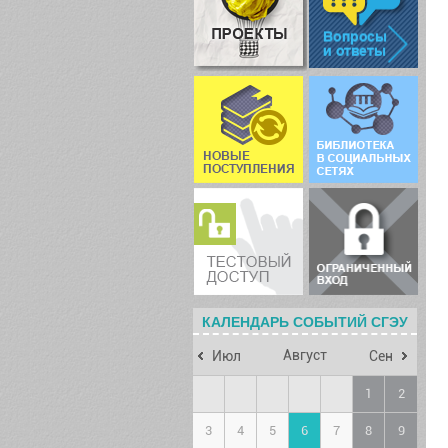
КАЛЕНДАРЬ СОБЫТИЙ СГЭУ
Август
Июл
Сен
1
2
3
4
5
6
7
8
9