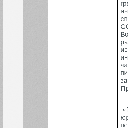
г
и
ИНСТИТУТЫ
св
О
КАФЕДРЫ
В
р
ФАКУЛЬТЕТЫ
и
и
ФИЛИАЛ
ч
пи
за
П
«
ю
по