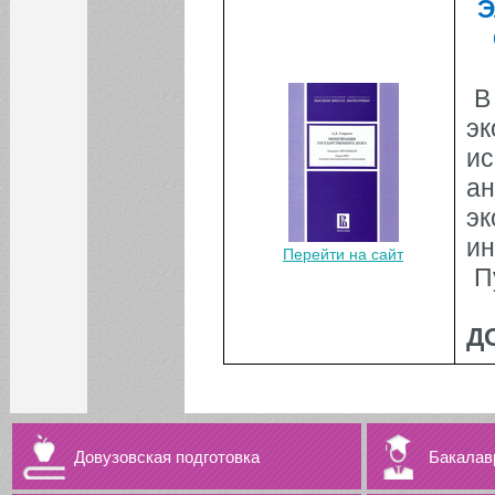
Э
В
эк
ис
ан
эк
ин
Перейти на сайт
П
Д
Довузовская подготовка
Бакалав