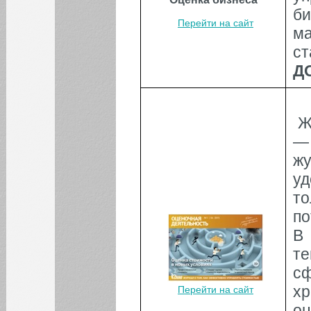
б
Перейти на сайт
ма
ст
Д
Ж
—
ж
у
т
по
В
т
с
хр
Перейти на сайт
о