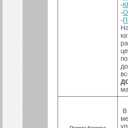
-
К
-
О
-
П
Н
к
р
ц
п
до
вс
Д
ма
В
ме
у
Оценка бизнеса