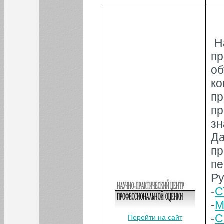
Н
п
о
ко
п
п
зн
Д
п
пе
Ру
-
С
-
М
-
С
Перейти на сайт