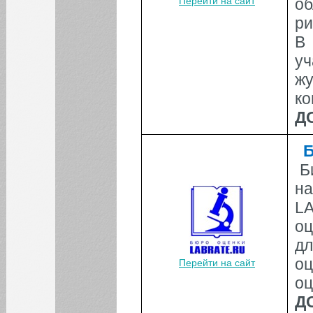
Перейти на сайт
об
ри
В
у
жу
ко
Д
Б
Б
на
L
оц
д
о
Перейти на сайт
оц
Д