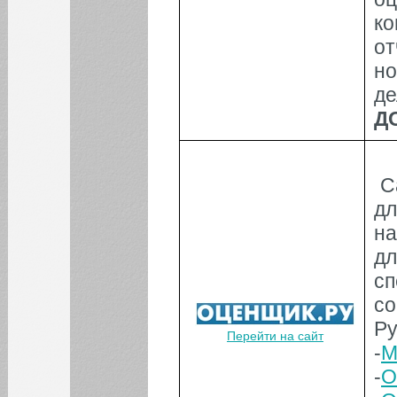
к
о
но
де
Д
С
дл
н
д
с
со
Ру
Перейти на сайт
-
М
-
О