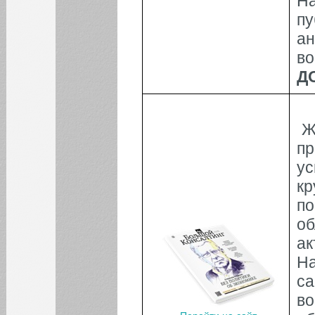
Н
пу
а
во
Д
Ж
п
у
к
по
о
ак
Н
с
в