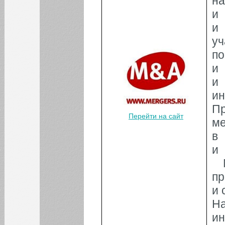
н
и
и
уч
п
и
КАЛЕНДАРЬ СОБЫТИЙ СГЭУ
и
Август
Июл
Сен
и
1
2
П
Перейти на сайт
ме
3
4
5
6
7
8
9
в
10
11
12
13
14
15
16
и 
17
18
19
20
21
22
23
M
п
24
25
26
27
28
29
30
и 
31
На
и
БИБЛИОТЕКА