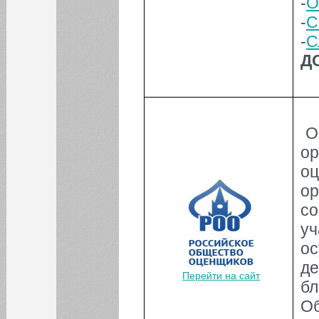
-
О
-
С
-
С
Д
О
о
о
о
со
уч
о
д
Перейти на сайт
б
О