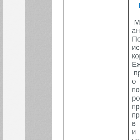
обеспечивающие
инновационное
развитие российских
организаций
M
Управление трудом в
условиях
а
инновационной
экономики
По
Экономика и
и
организация народного
хозяйства: управление
ко
инновациями
Е
пр
о
по
ро
пр
п
в
и 