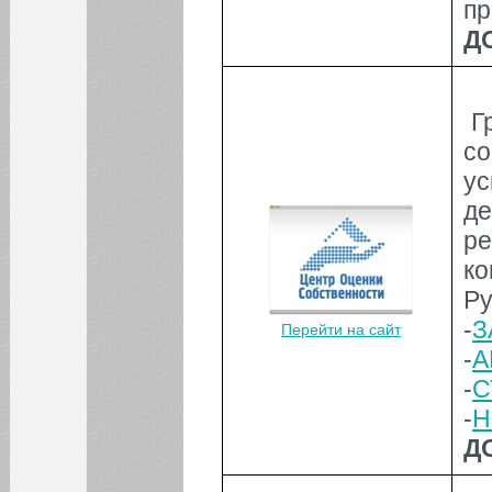
пр
Д
Г
с
ус
де
р
ко
Ру
-
З
Перейти на сайт
-
А
-
С
-
Н
Д