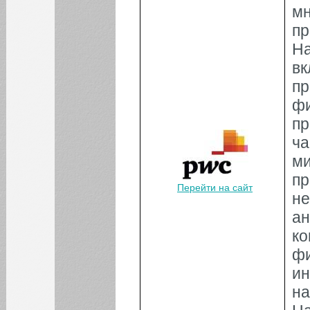
мн
п
Н
в
п
ф
пр
ч
м
п
Перейти на сайт
н
а
к
ф
и
на