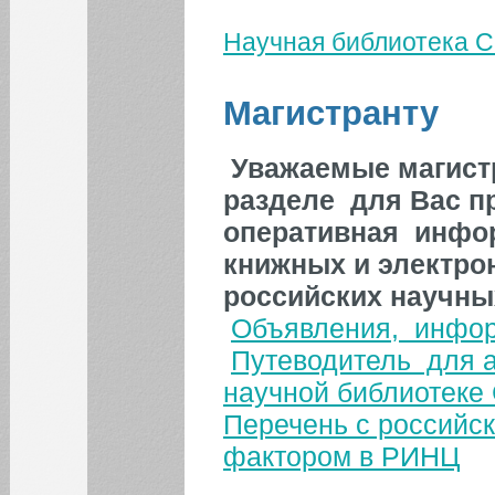
Студенту СПО
Научная библиотека 
Первокурснику
Вы здесь
Студенту и слушателю
Магистранту
Магистранту
Дипломнику
Уважаемые магист
Аспиранту
Слушателю
разделе для Вас п
оперативная инфо
книжных и электро
российских научны
Объявления, инфо
Путеводитель для а
научной библиотеке
Перечень с российск
фактором в РИНЦ