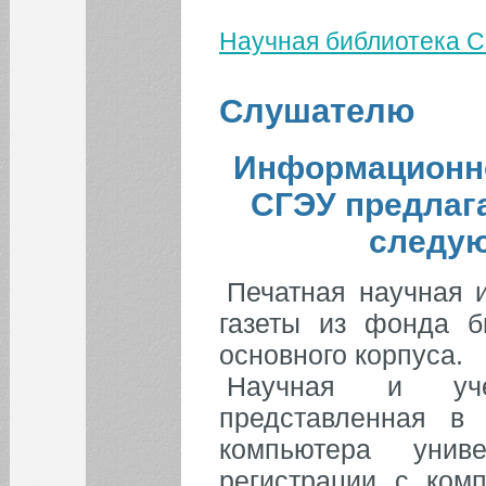
Студенту СПО
Научная библиотека 
Первокурснику
Вы здесь
Студенту и слушателю
Слушателю
Магистранту
Дипломнику
Информационно
Аспиранту
Слушателю
СГЭУ предлаг
следую
Печатная научная 
газеты из фонда 
основного корпуса.
Научная и уче
представленная в
компьютера унив
регистрации с ком