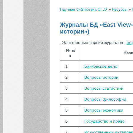
Журналы "Грант РФФИ"
Научная библиотека СГЭУ
»
Ресурсы
»
Вы здесь
Газеты
Журналы БД «East
Журналы БД «East View»
View» (в том числе БД
истории»)
журнала «Вопросы
истории»)
Электронные версии журналов -
пе
Журналы ИД «Финансы
и кредит»
№ п/
Наз
п
Журналы и книги ИД
«Гребенников»
1
Банковское дело
Журналы Института
социально-
экономического
2
Вопросы истории
развития территорий
Российской академии
3
Вопросы статистики
наук
Журналы печатные
4
Вопросы философии
Журналы ЭБ
"eLIBRARY.RU"
5
Вопросы экономики
Издания Российской
академии наук (РАН)
6
Государство и право
Научные журналы
СГЭУ
7
Искусственный интеллек