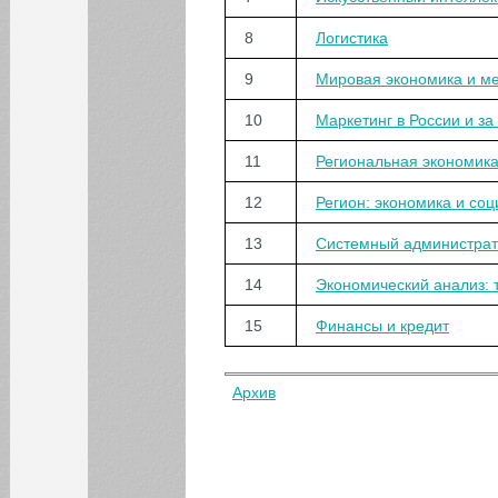
Электронная версия
8
Логистика
журнала "Harvard
Business Review"
9
Мировая экономика и м
Электронная версия
журнала "Управление
проектами"
10
Маркетинг в России и з
11
Региональная экономика
12
Регион: экономика и со
13
Системный администра
14
Экономический анализ: 
15
Финансы и кредит
Архив