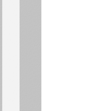
Электронная версия
журнала "Harvard
Business Review"
Электронная версия
журнала "Управление
проектами"