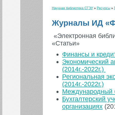
Журналы "Грант РФФИ"
Научная библиотека СГЭУ
»
Ресурсы
»
Газеты
Вы здесь
Журналы БД «East
Журналы ИД «Ф
View» (в том числе БД
журнала «Вопросы
истории»)
«Электронная библи
Журналы ИД «Финансы
и кредит»
«Статьи»
Журналы и книги ИД
«Гребенников»
Финансы и креди
Журналы Института
социально-
Экономический ан
экономического
развития территорий
(2014г.-2022г.)
Российской академии
наук
Региональная эко
Журналы печатные
(2014г.-2022г.)
Журналы ЭБ
Международный б
"eLIBRARY.RU"
Бухгалтерский у
Издания Российской
академии наук (РАН)
организациях
(201
Научные журналы
СГЭУ